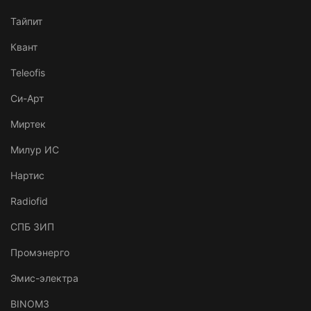
Тайпит
Квант
Teleofis
Си-Арт
Миртек
Милур ИС
Нартис
Radiofid
СПБ ЗИП
Промэнерго
Эмис-электра
BINOM3