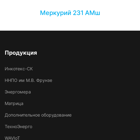
Меркурий 231 AMш
Продукция
Инкотекс-СК
ННПО им М.В. Фрунзе
Энергомера
Матрица
Дополнительное оборудование
ТехноЭнерго
WAVIoT