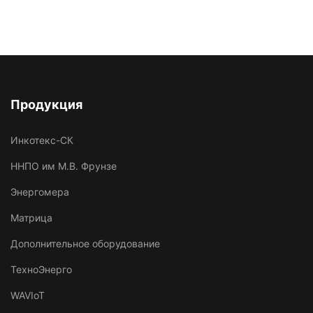
Продукция
Инкотекс-СК
ННПО им М.В. Фрунзе
Энергомера
Матрица
Дополнительное оборудование
ТехноЭнерго
WAVIoT