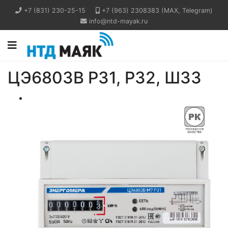
+7 (831) 230-25-15
+7 (963) 2308383 (MAX, Telegram)
info@ntd-mayak.ru
ЦЭ6803В Р31, Р32, Ш33