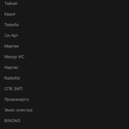
Тайпит
Квант
Teleofis
Си-Арт
Миртек
Милур ИС
Нартис
Radiofid
СПБ ЗИП
Промэнерго
Эмис-электра
BINOM3