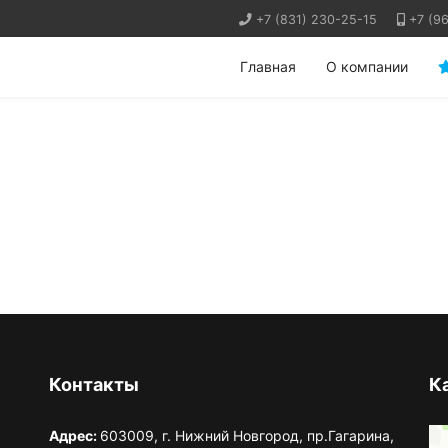
+7 (831) 230-25-15
+7 (9
Главная
О компании
Контакты
К
Адрес:
603009, г. Нижний Новгород, пр.Гагарина,