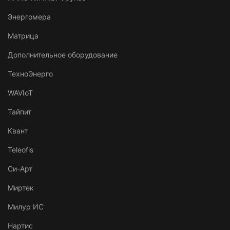
Энергомера
Матрица
Дополнительное оборудование
ТехноЭнерго
WAVIoT
Тайпит
Квант
Teleofis
Си-Арт
Миртек
Милур ИС
Нартис