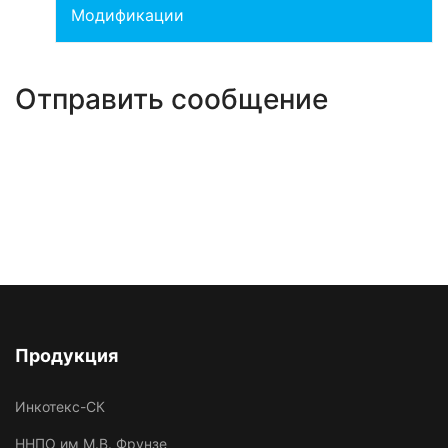
Модификации
Отправить сообщение
Продукция
Инкотекс-СК
ННПО им М.В. Фрунзе