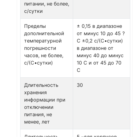
питании, не более,
с/сутки
Пределы
± 0,15 в диапазоне
дополнительной
от минус 10 до 45 ?
температурной
С ±0,2 с/(С•сутки)
погрешности
в диапазоне от
часов, не более,
минус 40 до минус
с/(С•сутки)
10 С и от 45 до 70
С
Длительность
30
хранения
информации при
отключении
питания, не
менее, лет
Длительность
5 –для корпусов