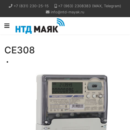
+7 (831) 230-25-15
+7 (963) 2308383 (MAX, Telegram)
info@ntd-mayak.ru
CE308