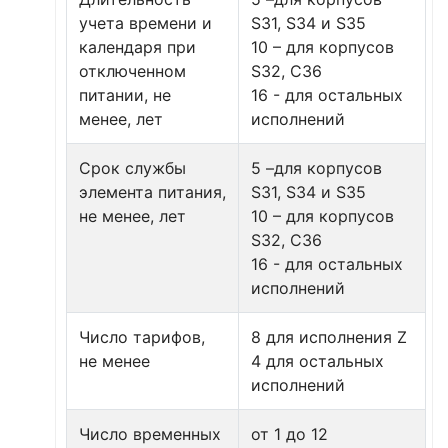
учета времени и
S31, S34 и S35
календаря при
10 – для корпусов
отключенном
S32, C36
питании, не
16 - для остальных
менее, лет
исполнений
Срок службы
5 –для корпусов
элемента питания,
S31, S34 и S35
не менее, лет
10 – для корпусов
S32, C36
16 - для остальных
исполнений
Число тарифов,
8 для исполнения Z
не менее
4 для остальных
исполнений
Число временных
от 1 до 12