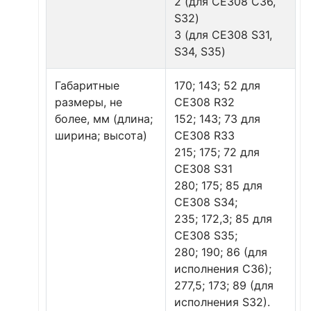
2 (для CE308 C36,
S32)
3 (для CE308 S31,
S34, S35)
Габаритные
170; 143; 52 для
размеры, не
СЕ308 R32
более, мм (длина;
152; 143; 73 для
ширина; высота)
СЕ308 R33
215; 175; 72 для
СЕ308 S31
280; 175; 85 для
СЕ308 S34;
235; 172,3; 85 для
СЕ308 S35;
280; 190; 86 (для
исполнения C36);
277,5; 173; 89 (для
исполнения S32).