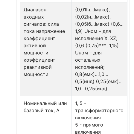
Диапазон
(0,01Iн…Iмакс),
входных
(0,02Iн…Iмакс),
сигналов: сила
(0,05Iб…Iмакс) (0,6…
тока напряжение
1,9) Uном – для
коэффициент
исполнения X, XZ;
активной
(0,6 (0,75)***…1,15)
мощности
Uном – для
коэффициент
остальных
реактивной
исполнений;
мощности
0,8(емк)…1,0…
0,5(инд) 0,25(емк)…
1,0…0,25(инд)
Номинальный или
1, 5 -
базовый ток, А
трансформаторного
включения
5 - прямого
включения