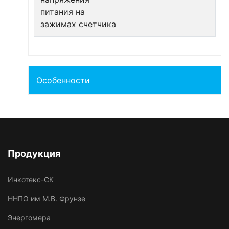
питания на
зажимах счетчика
Особенности
Продукция
Инкотекс-СК
ННПО им М.В. Фрунзе
Энергомера