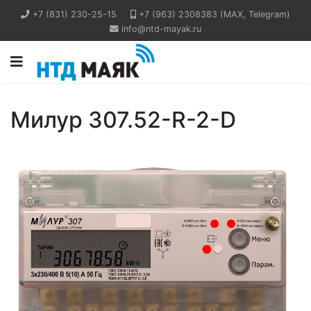
+7 (831) 230-25-15
+7 (963) 2308383 (MAX, Telegram)
info@ntd-mayak.ru
Милур 307.52-R-2-D