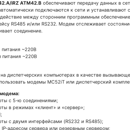
42.А/iRZ ATM42.B
обеспечивают передачу данных в сет
автоматически подключаются к сети и устанавливают 
одействие между сторонним программным обеспечение
йсу RS485 и/или RS232. Модем отслеживает состояние
ивает соединение.
а питания ~220В
 питания ~220В
 на диспетчерских компьютерах в качестве вызывающе
спользовать модемы MC52iT или диспетчерский компле
 модема:
ты с 5-ю соединениями;
ты в режимах «клиент» и «сервер»;
;
ты с двумя интерфейсами (RS232 и RS485);
 IP-адресом сервера или резервным сервером;