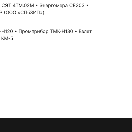
• СЭТ 4ТМ.02М • Энергомера СЕ303 •
ОР (ООО «СПбЗИП»)
К-Н120 • Промприбор ТМК-Н130 • Взлет
с КМ-5