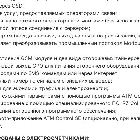
ерез CSD;
я услуг, предоставляемых операторами связи;
игнала сотового оператора при монтаже (без использо
при потере соединения с сервером;
ром (всегда на связи, выход на связь по расписанию, 
оляет преобразовывать промышленный протокол Modbu
стояния GSM-модуля и два вида сторожевых таймеров 
силовой выход GPO для питания стороннего оборудовани
ходами по SMS-командам или через Интернет;
нный номер по сигналам с внешних выводов;
 для экономии трафика и электроэнергии;
о схожими параметрами с помощью программы ATM Con
ирование с помощью специализированного ПО iRZ Colle
лении встроенного программного обеспечения;
ooth-приложение ATM Control SE (опционально, при нали
.
РОВАНЫ С ЭЛЕКТРОСЧЕТЧИКАМИ: