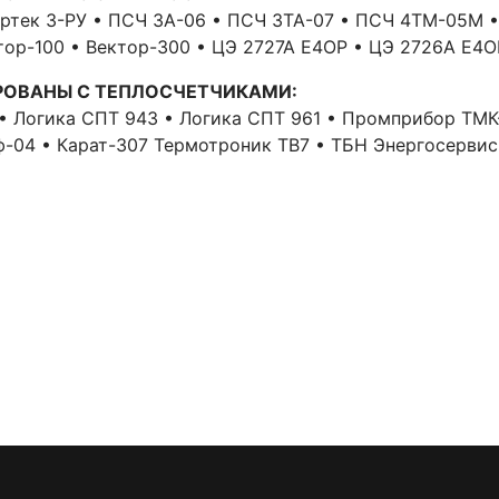
иртек 3-РУ • ПСЧ 3А-06 • ПСЧ 3ТА-07 • ПСЧ 4ТМ-05М 
ктор-100 • Вектор-300 • ЦЭ 2727А Е4ОР • ЦЭ 2726А Е4
РОВАНЫ С ТЕПЛОСЧЕТЧИКАМИ:
 • Логика СПТ 943 • Логика СПТ 961 • Промприбор ТМ
ф-04 • Карат-307 Термотроник ТВ7 • ТБН Энергосерви