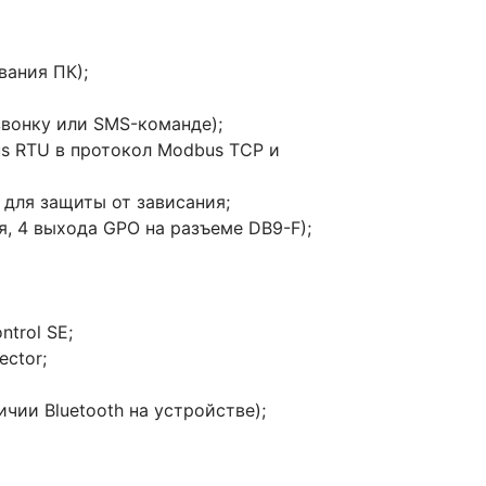
вания ПК);
звонку или SMS-команде);
s RTU в протокол Modbus TCP и
для защиты от зависания;
я, 4 выхода GPO на разъеме DB9-F);
trol SE;
ctor;
чии Bluetooth на устройстве);