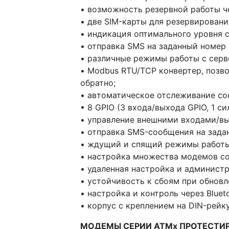
• возможность резервной работы ч
• две SIM-карты для резервировани
• индикация оптимального уровня с
• отправка SMS на заданный номер 
• различные режимы работы с серве
• Modbus RTU/TCP конвертер, позв
обратно;
• автоматическое отслеживание со
• 8 GPIO (3 входа/выхода GPIO, 1 
• управление внешними входами/вы
• отправка SMS-сообщения на зада
• ждущий и спящий режимы работы
• настройка множества модемов с
• удаленная настройка и администр
• устойчивость к сбоям при обнов
• настройка и контроль через Bluet
• корпус с креплением на DIN-рейку
МОДЕМЫ СЕРИИ АТМx ПРОТЕСТИ