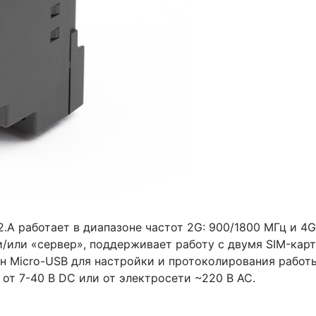
A работает в диапазоне частот 2G: 900/1800 МГц и 4G
и/или «сервер», поддерживает работу с двумя SIM-кар
ан Micro-USB для настройки и протоколирования рабо
от 7-40 В DC или от электросети ~220 В AC.