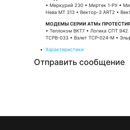
• Меркурий 230 • Миртек 1-РУ • М
Нева МТ 313 • Вектор-3 АRT2 • Ве
МОДЕМЫ СЕРИИ АТМx ПРОТЕСТИ
• Теплоком ВКТ7 • Логика СПТ 942
ТСРВ-033 • Взлет ТСР-024-М • Эль
Характеристики
Отправить сообщение