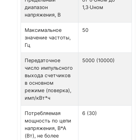
диапазон
1,3∙Uном
напряжения, В
Максимальное
50
значение частоты,
Гц
Передаточное
5000 (10000)
число импульсного
выхода счетчиков
в основном
режиме (поверка),
имп/кВт*ч
Потребляемая
6 (30)
мощность по цепи
напряжения, В*А
(Вт), не более