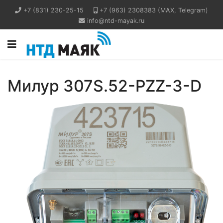
+7 (831) 230-25-15
+7 (963) 2308383 (MAX, Telegram)
info@ntd-mayak.ru
Милур 307S.52-PZZ-3-D