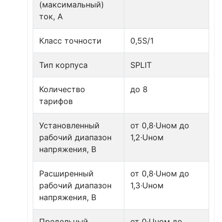
(максимальный)
ток, А
Класс точности
0,5S/1
Тип корпуса
SPLIT
Количество
до 8
тарифов
Установленный
от 0,8∙Uном до
рабочий диапазон
1,2∙Uном
напряжения, В
Расширенный
от 0,8∙Uном до
рабочий диапазон
1,3∙Uном
напряжения, В
Предельный
от 0∙Uном до