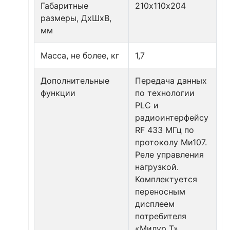
Габаритные
210х110х204
размеры, ДхШхВ,
мм
Масса, не более, кг
1,7
Дополнительные
Передача данных
функции
по технологии
PLC и
радиоинтерфейсу
RF 433 МГц по
протоколу Ми107.
Реле управления
нагрузкой.
Комплектуется
переносным
дисплеем
потребителя
«Милур Т».