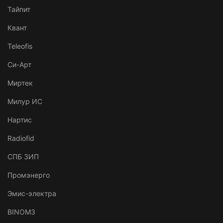
Тайпит
Квант
Teleofis
Си-Арт
Миртек
Милур ИС
Нартис
Radiofid
СПБ ЗИП
Промэнерго
Эмис-электра
BINOM3